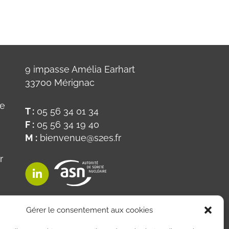
9 impasse Amélia Earhart
33700 Mérignac
ue
T :
05 56 34 01 34
F :
05 56 34 19 40
M :
bienvenue@s2es.fr
r
on
Gérer le consentement aux cookies