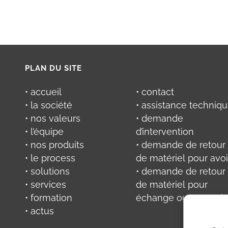
PLAN DU SITE
• accueil
• contact
• la société
• assistance techniq
• nos valeurs
• demande
• l’équipe
d’intervention
• nos produits
• demande de retour
• le process
de matériel pour avoi
• solutions
• demande de retour
• services
de matériel pour
• formation
échange ou réparati
• actus