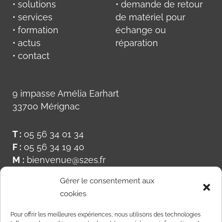
• solutions
• demande de retour
• services
de matériel pour
• formation
échange ou
• actus
réparation
• contact
9 impasse Amélia Earhart
33700 Mérignac
T :
05 56 34 01 34
F :
05 56 34 19 40
M :
bienvenue@s2es.fr
Gérer le consentement aux
cookies
Pour offrir les meilleures expériences, nous utilisons des technologies