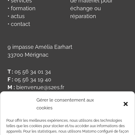
• services
de matériel pour
• formation
échange ou
• actus
réparation
• contact
9 impasse Amélia Earhart
33700 Mérignac
T :
05 56 34 01 34
F :
05 56 34 19 40
M :
bienvenue@s2es.fr
Gérer le consentement aux
cookies
Pour offrir les meilleures expériences, nous utilisons des technologies
telles que les cookies pour stocker et/ou accéder aux informations des
appareils. Pour les statistiques, nous utilisons Matomo configuré de façon