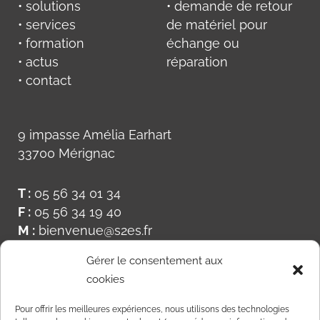
• solutions
• demande de retour
• services
de matériel pour
• formation
échange ou
• actus
réparation
• contact
9 impasse Amélia Earhart
33700 Mérignac
T :
05 56 34 01 34
F :
05 56 34 19 40
M :
bienvenue@s2es.fr
Gérer le consentement aux
cookies
Pour offrir les meilleures expériences, nous utilisons des technologies