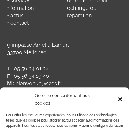
• services
de matériel pour
• formation
échange ou
• actus
réparation
• contact
9 impasse Amélia Earhart
33700 Mérignac
T :
05 56 34 01 34
F :
05 56 34 19 40
M :
bienvenue@s2es.fr
Gérer le consentement aux
cookies
Pour offrir les meilleures expériences, nous utilisons des technologies
telles que les cookies pour stocker et/ou accéder aux informations des
appareils. Pour les statistiques, nous utilisons Matomo configuré de façon