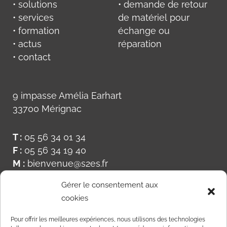
• solutions
• demande de retour
• services
de matériel pour
• formation
échange ou
• actus
réparation
• contact
9 impasse Amélia Earhart
33700 Mérignac
T :
05 56 34 01 34
F :
05 56 34 19 40
M :
bienvenue@s2es.fr
Gérer le consentement aux
cookies
Pour offrir les meilleures expériences, nous utilisons des technologies