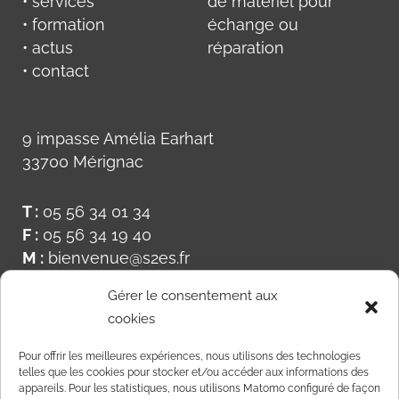
• services
de matériel pour
• formation
échange ou
• actus
réparation
• contact
9 impasse Amélia Earhart
33700 Mérignac
T :
05 56 34 01 34
F :
05 56 34 19 40
M :
bienvenue@s2es.fr
Gérer le consentement aux
cookies
Pour offrir les meilleures expériences, nous utilisons des technologies
telles que les cookies pour stocker et/ou accéder aux informations des
appareils. Pour les statistiques, nous utilisons Matomo configuré de façon