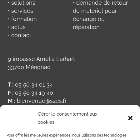
• solutions
• demande de retour
• services
de matériel pour
• formation
échange ou
• actus
réparation
• contact
9 impasse Amélia Earhart
33700 Mérignac
T :
05 56 34 01 34
F :
05 56 34 19 40
M :
bienvenue@s2es.fr
Gérer le consentement aux
cookies
Pour offrir les meilleures expériences, nous utilisons des technologies